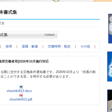
本書式集
式集
｜
採用
｜
退職・解雇
｜
労働時間・勤怠
｜
その他
｜
労働者用]2026年10月施行対応
る際に交付する労働条件通知書です。2026年10月より「待遇の相
めることができる旨」を明示する必要があります。
shoshiki813.docx
shoshiki813.pdf