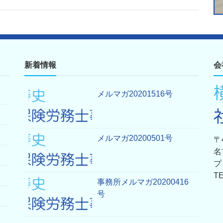
新着情報
会
メルマガ20201516号
メルマガ20200501号
〒4
名
プ
TE
事務所メルマガ20200416
号