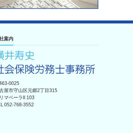
社案内
63-0025
古屋市守山区元郷2丁目315
リマベーラII 103
L 052-768-3552