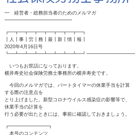
━ 経営者・総務担当者のためのメルマガ
━━━━━━━━━━━━━━
┏━┳━┳━┳━┳━┳━┳━┳━┓
┃人┃事┃労┃務┃最┃新┃情┃報┃
2020年4月16日号
┗━┻━┻━┻━┻━┻━┻━┻━┛━━━━━━━━━━
いつもお世話になっております。
横井寿史社会保険労務士事務所の横井寿史です。
今回のメルマガでは、パートタイマーの休業手当を計算
する際の注意点を
とり上げました。新型コロナウイルス感染症の影響等で、
休業手当の計算を
行う必要が出たときには、事前に確認しておきましょう。
┏━━━━━━━━┓
本号のコンテンツ