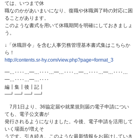
ては、いつまで休
職なのかがあいまいになり、復職や休職満了時の対応に困
ることがあります。
このような書式を用いて休職期間を明確にしておきましょ
う。
↓「休職辞令」を含む人事労務管理基本書式集はこちらか
ら！
http://contents.sr-hy.com/view.php?page=format_3
━…‥‥…━…‥‥…━…‥‥…━…‥‥…━…‥‥…
━…‥‥…━…‥‥
編┃集┃後┃記┃
━┛━┛━┛━┛
7月1日より、36協定届や就業規則届の電子申請につい
ても、電子公文書が
発行されるようになりました。今後、電子申請を活用して
いく場面が増えそ
うです。引き続き、このような最新情報をお届けしていき