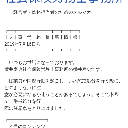
━ 経営者・総務担当者のためのメルマガ
━━━━━━━━━━━━━━
┏━┳━┳━┳━┳━┳━┳━┳━┓
┃人┃事┃労┃務┃最┃新┃情┃報┃
2019年7月16日号
┗━┻━┻━┻━┻━┻━┻━┻━┛━━━━━━━━━━
いつもお世話になっております。
横井寿史社会保険労務士事務所の横井寿史です。
従業員が問題行動を起こし、いざ懲戒処分を行う際に、
どのような点に注
意が必要になるか迷うことがあるでしょう。そこで本号
で、懲戒処分を行う
際の注意点をとり上げました。
┏━━━━━━━━┓
本号のコンテンツ